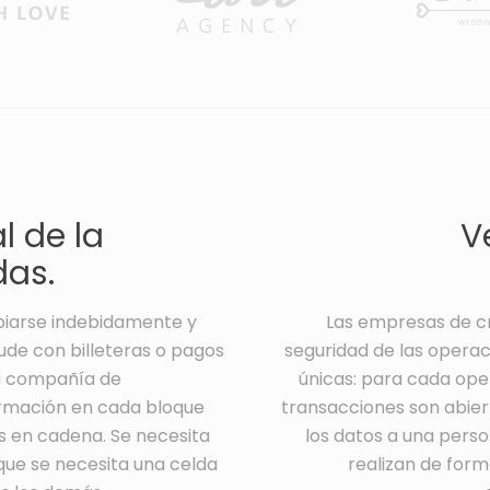
l de la
V
as.
piarse indebidamente y
Las empresas de cr
ude con billeteras o pagos
seguridad de las operaci
 la compañía de
únicas: para cada oper
ormación en cada bloque
transacciones son abiert
s en cadena. Se necesita
los datos a una perso
que se necesita una celda
realizan de form