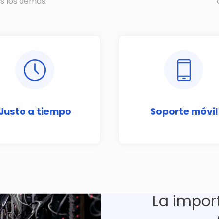
s los demás.
Justo a tiempo
Soporte móvil
La impor