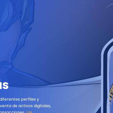
as
ferentes perfiles y
nta de activos digitales,
ransacciones.
Las