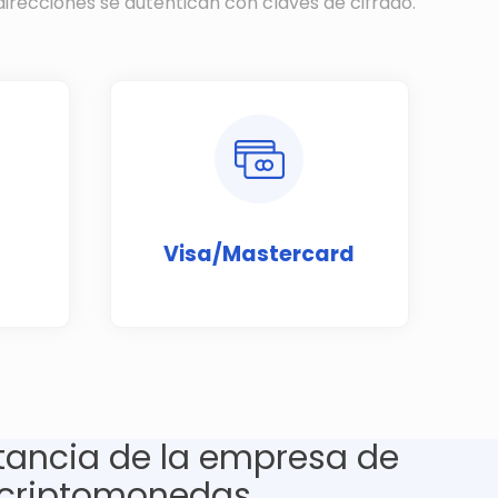
direcciones se autentican con claves de cifrado.
Visa/Mastercard
tancia de la empresa de
criptomonedas