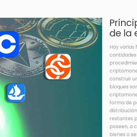
Princ
de la
Hay varias 
cantidades 
procedimie
criptomoned
construir u
bloques so
criptomoned
forma de po
distribución
restantes p
poseen, a c
bienes o s