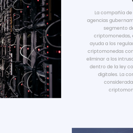
La compañía de
agencias gubernamen
segmento de
criptomonedas, 
ayuda a los regulad
criptomonedas con 
eliminar a los intru
dentro de la ley c
digitales. La
considerada 
criptomone